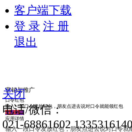
客户端下载
登 录
注 册
退出
营销与推广
关闭
口令红包
电话/微信：
输入一段口令发放红包，朋友点进去说对口令就能领红包
立即创建
应用详情
021-68861602
133531614
输入一段口令发放红包，朋友点进去说对口令就