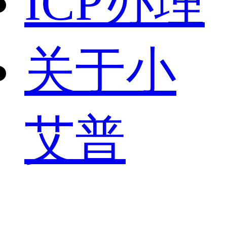
ICP办理
关于小
艾普