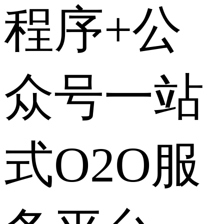
程序+公
众号一站
式O2O服