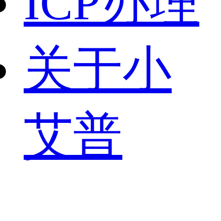
ICP办理
关于小
艾普