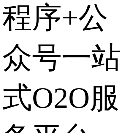
程序+公
众号一站
式O2O服