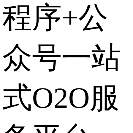
程序+公
众号一站
式O2O服