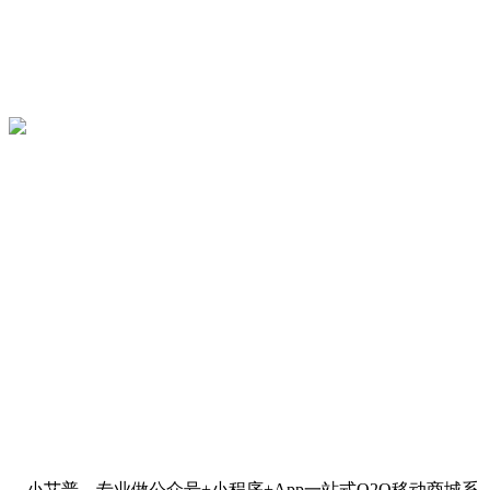
小艾普，专业做公众号+小程序+App一站式O2O移动商城系