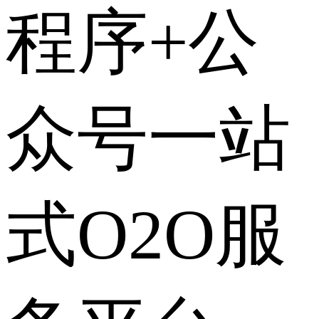
程序+公
众号一站
式O2O服