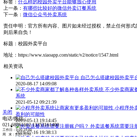
标签：
什么样的校园外卖平台能够放心使用
上一条：
有哪些比较好的微信外卖订餐系统
下一条：
微信公众号外卖系统
责任申明：官方所有内容、图片如未经过授权，禁止任何形式
则后果自负！
标题：校园外卖平台
地址：https://www.xiaoapp.com/static/v2/notice/1547.html
相关资讯
自己怎么搭建校园外卖平
2020-08-17 14:09:08
不少外卖商家
系统
2021-05-12 09:21:39
小程序外
关闭
盈利的可能性
电话/微信：
2019-05-13 19:14:45
021-68861602
13353161400
外卖送餐系统需要注
工作日：9:00-18:00
2019-07-16 19:38:13
周 末：9:00-20:00