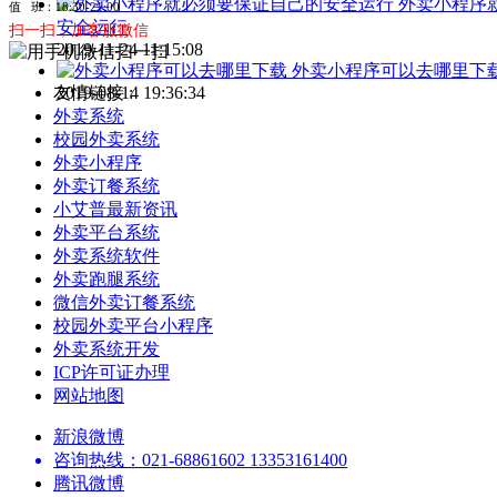
外卖小程序
值 班：18:30-21:00
安全运行
扫一扫，加客服微信
2019-11-24 11:15:08
外卖小程序可以去哪里下
2019-08-14 19:36:34
友情链接 :
外卖系统
校园外卖系统
外卖小程序
外卖订餐系统
小艾普最新资讯
外卖平台系统
外卖系统软件
外卖跑腿系统
微信外卖订餐系统
校园外卖平台小程序
外卖系统开发
ICP许可证办理
网站地图
新浪微博
咨询热线：021-68861602 13353161400
腾讯微博