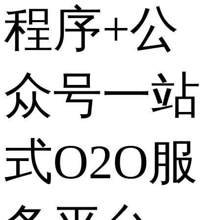
程序+公
众号一站
式O2O服