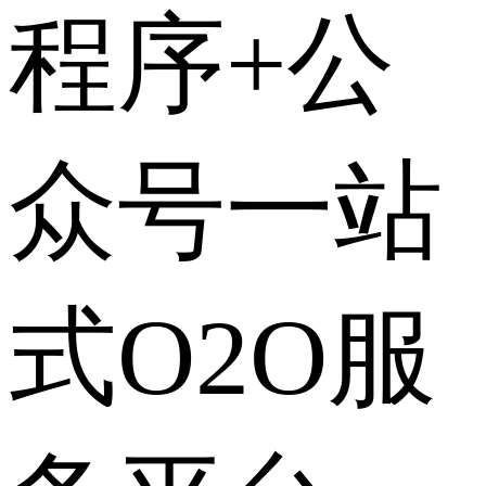
程序+公
众号一站
式O2O服