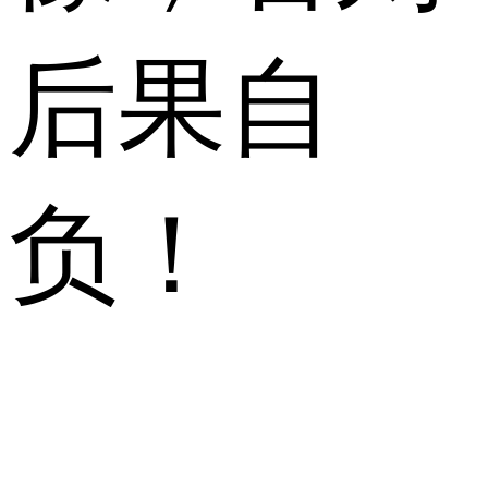
后果自
负！