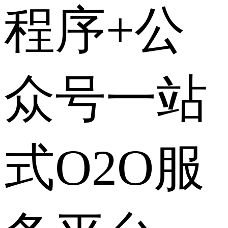
程序+公
众号一站
式O2O服