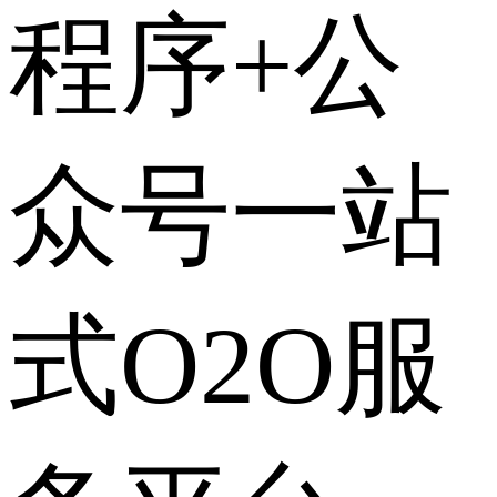
程序+公
众号一站
式O2O服