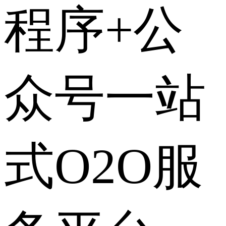
程序+公
众号一站
式O2O服