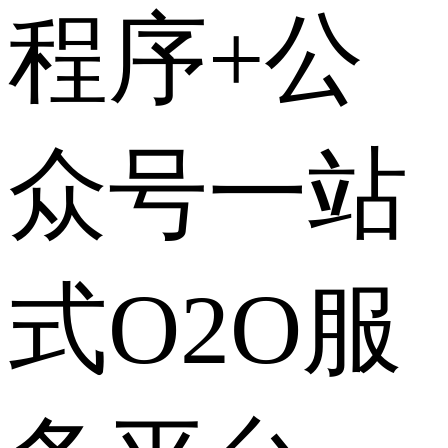
程序+公
众号一站
式O2O服