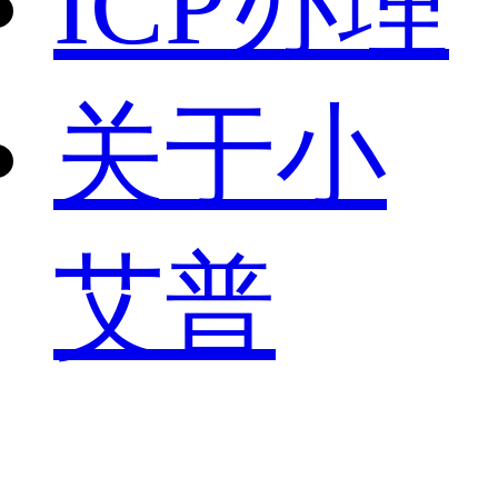
ICP办理
关于小
艾普