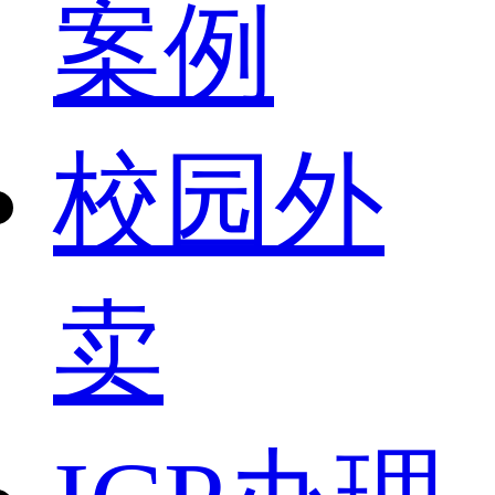
案例
校园外
卖