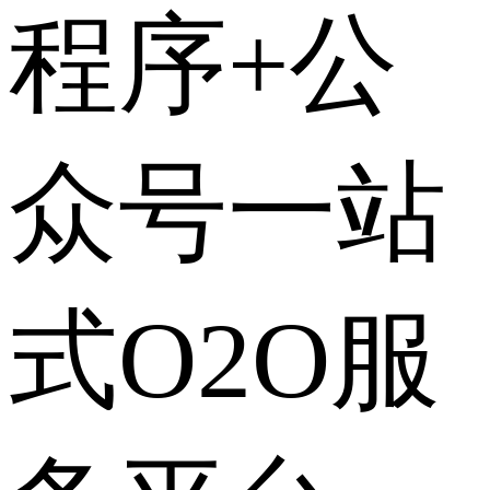
程序+公
众号一站
式O2O服