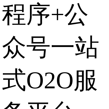
程序+公
众号一站
式O2O服