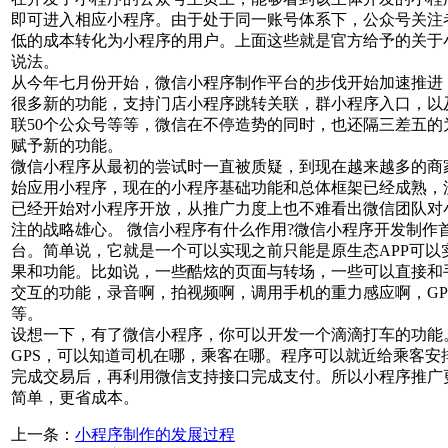
即可进入相应小程序。由于处于同一账号体系下，公众号关注
低的成本转化为小程序的用户。上面这些就是官方给予的关于
说法。
从今年七月份开始，微信小程序制作平台的步伐开始加速推进
很多新的功能，支持门店小程序跳转关联，群小程序入口，以
联50个公众号等等，微信在不停造势的同时，也还隔三差五的
赋予新的功能。
微信小程序从最初的尝试时一直被质疑，到现在越来越多的商
始应用小程序，现在的小程序基础功能和总体框架已经成熟，
已经开始对小程序开放，从推广力度上也不难看出微信团队对
注的战略雄心。 微信小程序有什么作用?微信小程序开发制作
台。简单说，它就是一个可以实现之前只能是原生态APP可以
果和功能。比如说，一些酷炫的页面与转场，一些可以直接和
交互的功能，录音啊，拍视频啊，调用手机的重力感应啊，GP
等。
设想一下，有了微信小程序，你可以开发一个滴滴打车的功能
GPS，可以知道司机在哪，乘客在哪。程序可以就近给乘客安
完成交易后，再利用微信支持接口完成支付。所以小程序推广
简单，更省成本。
上一条：
小程序制作的发展过程