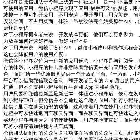
小程序是微信团队于今年上线的一种轻应用，是一种不需要下
可使用的应用，微信小程序实现了应用“触手可及”的梦想，用
或搜一下即可打开应用。不用安装，即开即用，用完就走。省
安装时间，不占用桌面；体验上虽然没法完全媲美原生APP，
虑还是更优；
对于小程序拥有者来说，开发成本更低，他们可以更多财力，
力放在如何运营好产品，做好内容本身；
对于用户来说，相较于各种APP，微信小程序UI和操作流程会
这也会降低用户的使用难度；
微信将小程序定位为一种新的应用形态，小程序是与订阅号，
存的体系。小程序的推出并非意味着微信要来充当应用分发市
色，而是“给一些优质服务提供一个开放的平台。”一方面，小
平台可以借助微信联合登录，和开发者已有的 App 后台的用
打通，但不会支持小程序制作平台和 App 直接的跳转。
用户只要将微信更新至最新版本，体验过小程序后，便可在发
到小程序TAB，但微信并不会通过这个地方向用户推荐小程序
提供了显示在聊天顶部的功能，这意味着用户在使用小程序制
过程中可以快速返回至聊天界面，而在聊天界面也可快速进入
实现小程序与聊天之间的便捷切换，用户体验非常好，而且安
可将小程序添加快捷方式至桌面。
微信团队提到过的公众号关联功能在当前的公众号主页已经能
在开发了小程序的公众号主页上，能够看到该主体开发的小程