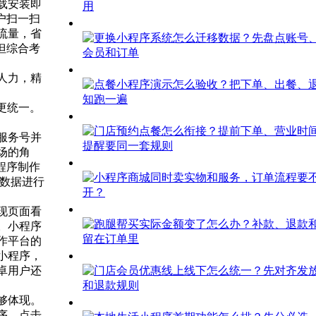
载安装即
户扫一扫
流量，省
但综合考
人力，精
更统一。
服务号并
场的角
程序制作
户数据进行
现页面看
。小程序
作平台的
小程序，
卓用户还
够体现。
序，点击