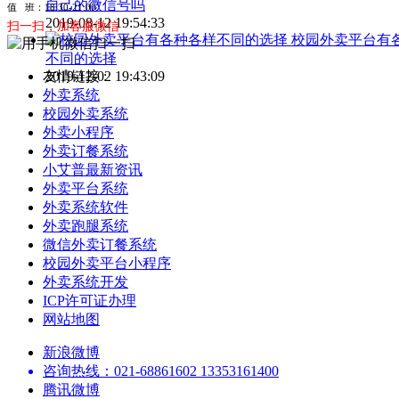
自己的微信号吗
值 班：18:30-21:00
2019-08-12 19:54:33
扫一扫，加客服微信
校园外卖平台有
不同的选择
2019-12-02 19:43:09
友情链接 :
外卖系统
校园外卖系统
外卖小程序
外卖订餐系统
小艾普最新资讯
外卖平台系统
外卖系统软件
外卖跑腿系统
微信外卖订餐系统
校园外卖平台小程序
外卖系统开发
ICP许可证办理
网站地图
新浪微博
咨询热线：021-68861602 13353161400
腾讯微博