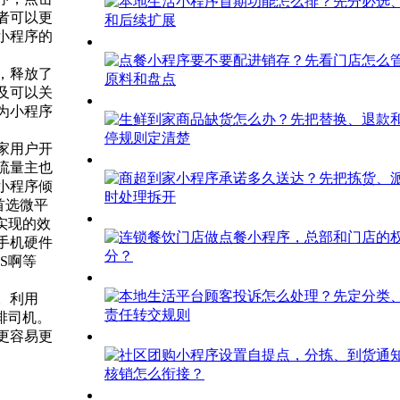
者可以更
小程序的
，释放了
及可以关
为小程序
家用户开
流量主也
小程序倾
首选微平
实现的效
手机硬件
S啊等
。利用
排司机。
更容易更