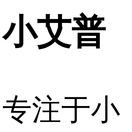
小艾普
专注于小