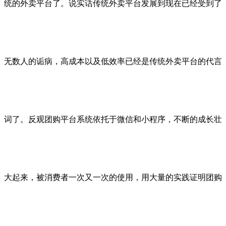
统的外卖平台了。说实话传统外卖平台发展到现在已经受到了
无数人的诟病，高成本以及低效率已经是传统外卖平台的代言
词了。反观团购平台系统依托于微信和小程序，不断的成长壮
大起来，被消费者一次又一次的使用，用大量的实践证明团购