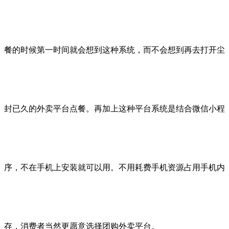
餐的时候第一时间就会想到这种系统，而不会想到再去打开尘
封已久的外卖平台点餐。再加上这种平台系统是结合微信小程
序，不在手机上安装就可以用。不用耗费手机资源占用手机内
存，消费者当然更愿意选择团购外卖平台。