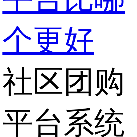
个更好
社区团购
平台系统