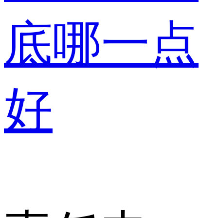
底哪一点
好