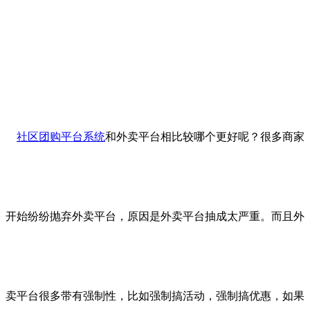
社区团购平台系统
和外卖平台相比较哪个更好呢？很多商家
开始纷纷抛弃外卖平台，原因是外卖平台抽成太严重。而且外
卖平台很多带有强制性，比如强制搞活动，强制搞优惠，如果