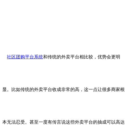
社区团购平台系统
和传统的外卖平台相比较，优势会更明
显。比如传统的外卖平台收成非常的高，这一点让很多商家根
本无法忍受。甚至一度有传言说这些外卖平台的抽成可以高达