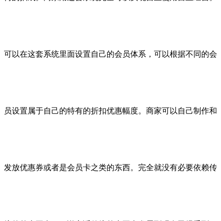
可以在这套系统里面设置自己的会员体系，可以根据不同的会
员设置属于自己的特有的折扣优惠幅度。商家可以自己制作和
发放优惠券或者是会员卡之类的东西。完全就没有必要依赖传