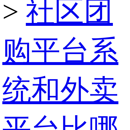
>
社区团
购平台系
统和外卖
平台比哪