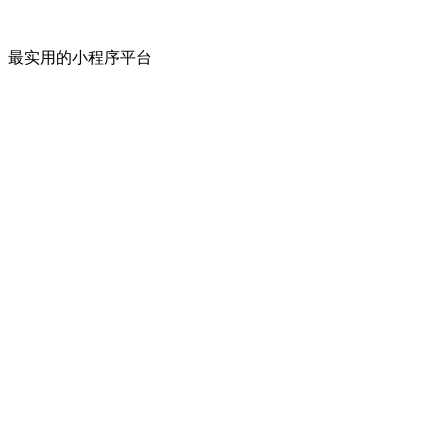
最实用的小程序平台