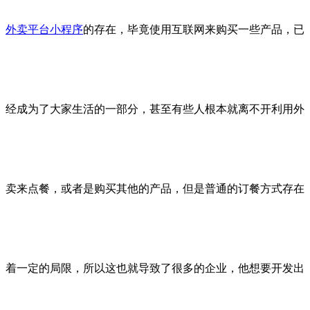
外卖平台小程序
的存在，毕竟使用互联网来购买一些产品，已
经成为了大家生活的一部分，甚至有些人根本就离不开利用外
卖来点餐，或者是购买其他的产品，但是普通的订餐方式存在
着一定的局限，所以这也就导致了很多的企业，他想要开发出