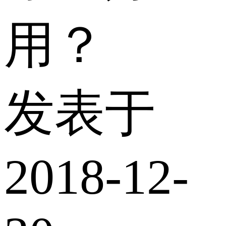
用？
发表于
2018-12-