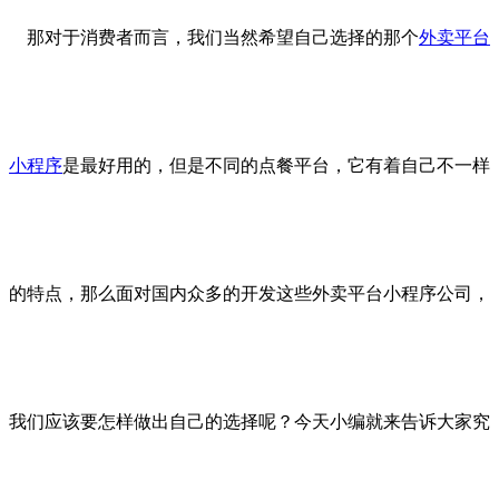
那对于消费者而言，我们当然希望自己选择的那个
外卖平台
小程序
是最好用的，但是不同的点餐平台，它有着自己不一样
的特点，那么面对国内众多的开发这些外卖平台小程序公司，
我们应该要怎样做出自己的选择呢？今天小编就来告诉大家究