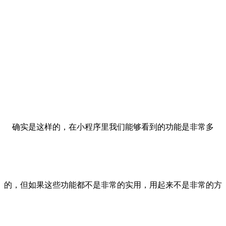
确实是这样的，在小程序里我们能够看到的功能是非常多
的，但如果这些功能都不是非常的实用，用起来不是非常的方