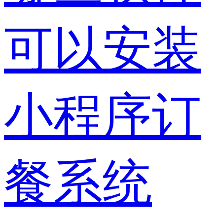
可以安装
小程序订
餐系统