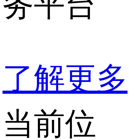
务平台
了解更多
当前位