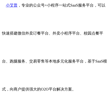
小艾普
，专业的公众号+小程序一站式SaaS服务平台，可以
快速搭建微信外卖订餐平台、外卖小程序平台、校园点餐平
台、跑腿服务、交易零售等本地多元化服务平台，基于SaaS模
式，向商户提供强大的O2O平台解决方案。