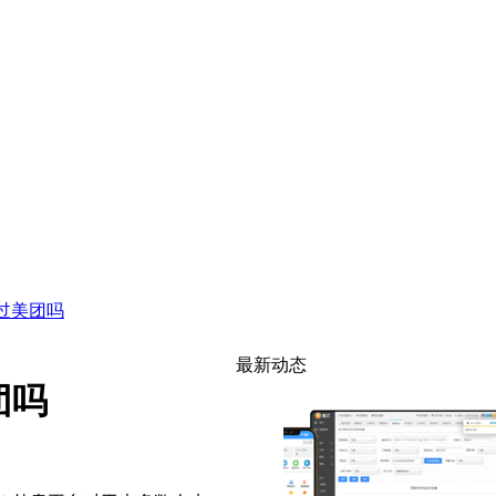
过美团吗
最新动态
团吗