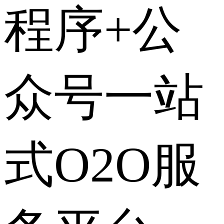
程序+公
众号一站
式O2O服