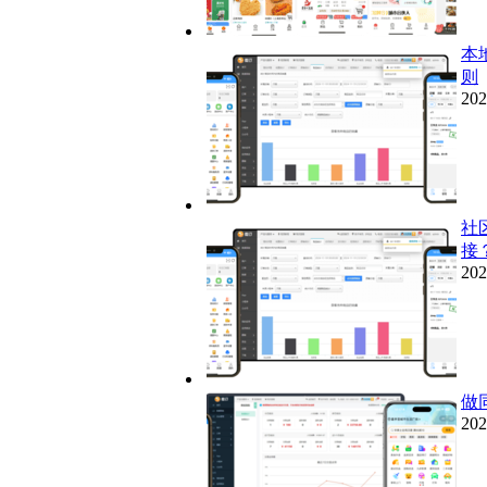
本
则
202
社
接
202
做
202