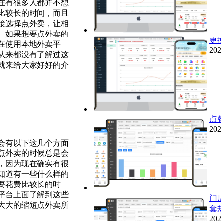
在有很多人都并不想
比较长的时间，而且
接选择点外卖，让相
。如果想要点外卖的
更
在使用本地外卖平
202
从来都没有了解过这
就来给大家好好的介
点
202
会有以下这几个方面
点外卖的时候总是会
，因为现在确实有很
知道有一些什么样的
要花费比较长的时
平台上面了解到这些
门
大大的缩短点外卖所
套
202