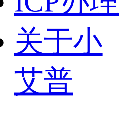
ICP办理
关于小
艾普