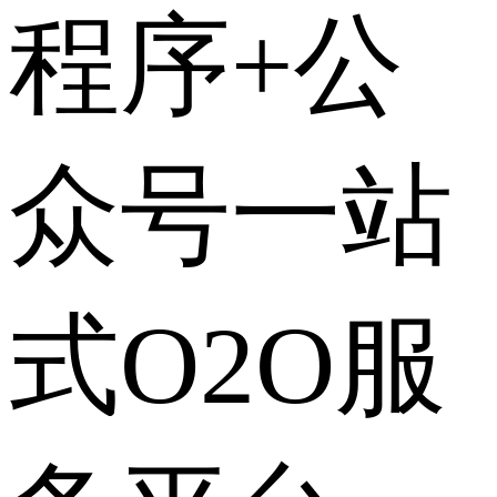
程序+公
众号一站
式O2O服