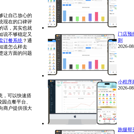
够让自己放心的
统现在的口碑评
的话，其实也就
门店预
如说不够稳定又
则
卖订餐系统
？通
2026-08
知道怎么样去
楚这方面的问题
小程序
2026-08
统，可以快速搭
校园点餐平台、
，向商户提供强大
跑腿帮