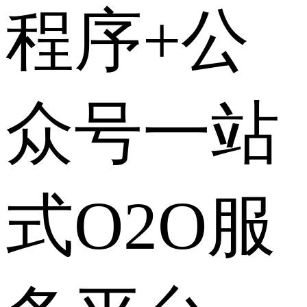
程序+公
众号一站
式O2O服