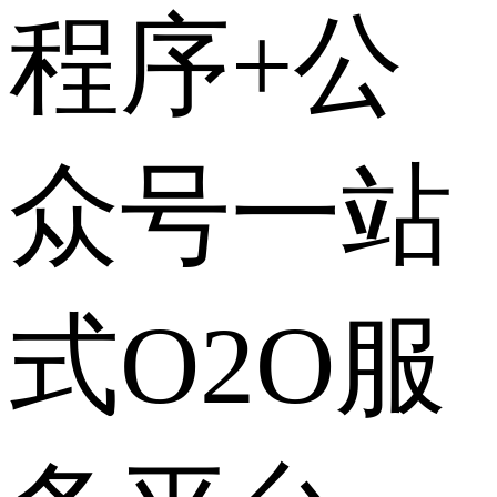
程序+公
众号一站
式O2O服