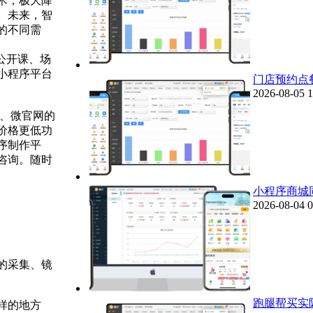
术，极大降
。未来，智
的不同需
公开课、场
小程序平台
门店预约点
2026-08-05 1
、微官网的
价格更低功
序制作平
咨询。随时
小程序商城
2026-08-04 0
的采集、镜
跑腿帮买实
样的地方