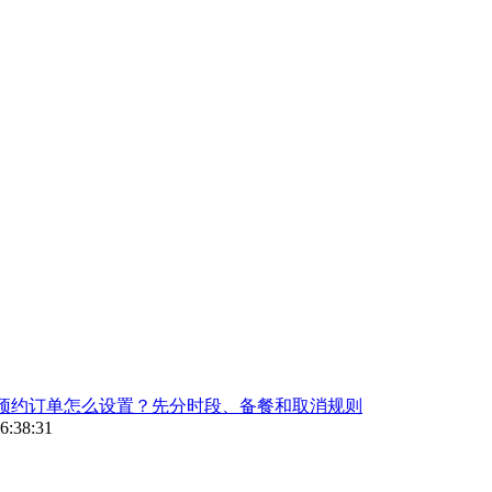
预约订单怎么设置？先分时段、备餐和取消规则
6:38:31