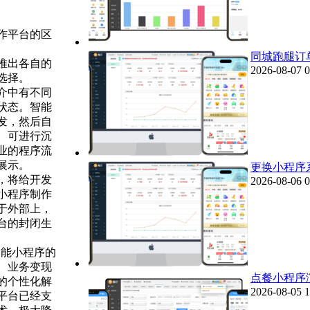
作平台的区
同城跑腿订
推出各自的
2026-08-07 0
选择。
介中有不同
状态。智能
发，然后自
、可进行沉
业的程序流
展示。
更换小程序
，将给开发
2026-08-06 0
小程序制作
于外部上，
台的封闭生
智能小程序的
、业务变现
点餐小程序
的个性化解
2026-08-05 1
平台已经支