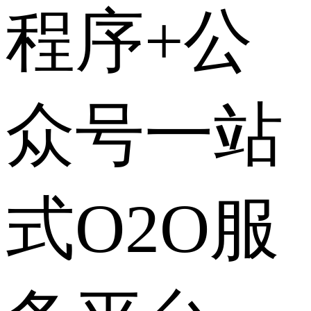
程序+公
众号一站
式O2O服