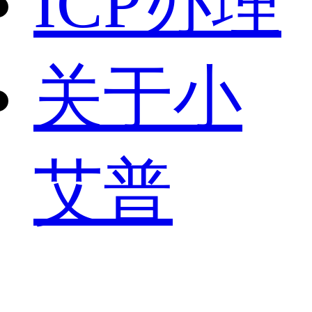
ICP办理
关于小
艾普