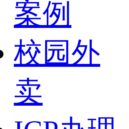
案例
校园外
卖