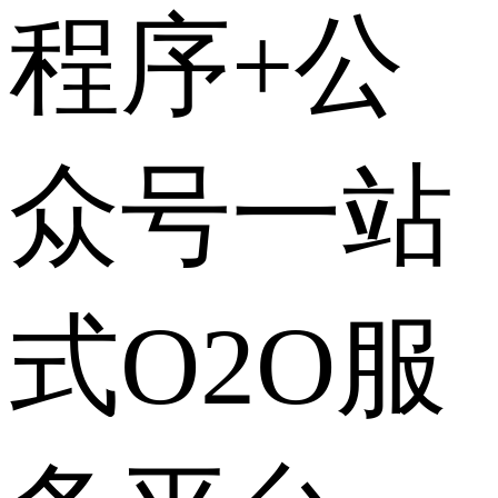
程序+公
众号一站
式O2O服