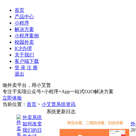
首页
产品中心
小程序
解决方案
小程序案例
校园外卖
ICP办理
关于我们
客户端下载
登 录
注 册
退出
做外卖平台，用小艾普
专注于实现公众号+小程序+App一站式O2O解决方案
立即体验
当前位置：
首页
>
小艾普系统资讯
系统更新日志
外卖系统
如何改变
外
20
我们的日