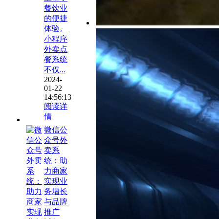
餐饮业
的便捷
体验。
小程序
外卖点
餐系统
不仅...
2024-
01-22
14:56:13
阅读详
情
微信公
众号外
卖系
统：助
力商家
实现业
务增长
与品牌
推广