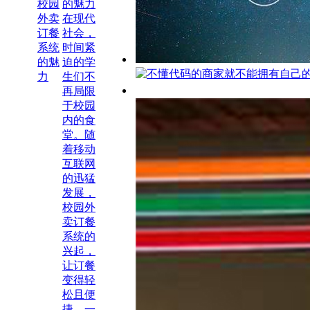
的魅力
在现代
社会，
时间紧
迫的学
生们不
再局限
于校园
内的食
堂。随
着移动
互联网
的迅猛
发展，
校园外
卖订餐
系统的
兴起，
让订餐
变得轻
松且便
捷。一