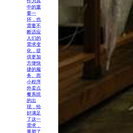
作为其
中的重
要一
环，也
需要不
断适应
人们的
需求变
化，提
供更加
方便快
捷的服
务。而
小程序
外卖点
餐系统
的出
现，恰
好满足
了这一
需求，
重塑了