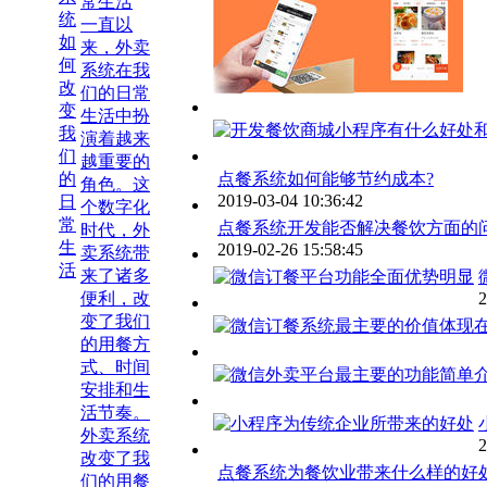
常生活
一直以
来，外卖
系统在我
们的日常
生活中扮
演着越来
越重要的
点餐系统如何能够节约成本?
角色。这
2019-03-04 10:36:42
个数字化
点餐系统开发能否解决餐饮方面的问
时代，外
2019-02-26 15:58:45
卖系统带
来了诸多
便利，改
2
变了我们
的用餐方
式、时间
安排和生
活节奏。
外卖系统
2
改变了我
点餐系统为餐饮业带来什么样的好
们的用餐