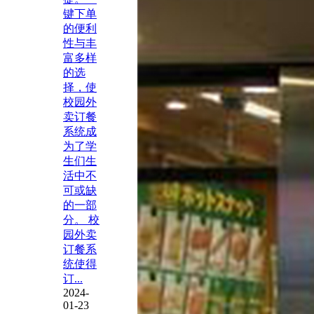
键下单
的便利
性与丰
富多样
的选
择，使
校园外
卖订餐
系统成
为了学
生们生
活中不
可或缺
的一部
分。 校
园外卖
订餐系
统使得
订...
2024-
01-23