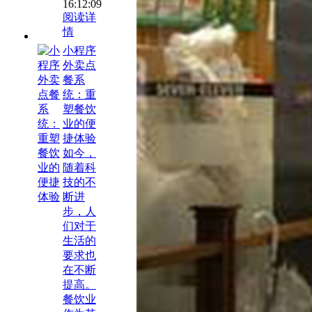
16:12:09
阅读详
情
小程序
外卖点
餐系
统：重
塑餐饮
业的便
捷体验
如今，
随着科
技的不
断进
步，人
们对于
生活的
要求也
在不断
提高。
餐饮业