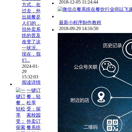
2018-12-05 11:24:44
方式。在
过去，外
出就餐是
最新小程序制作教程
人们的，
2018-09-29 14:16:50
但外卖系
统的普及
改变了这
一状况。
现在，我
们...
2024-01-
29
15:32:03
阅读详情
一键订
餐，轻
松享
受：探
索校园
外卖订
餐系统