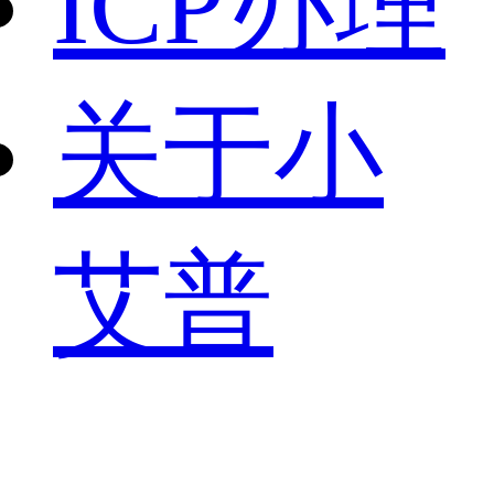
ICP办理
关于小
艾普