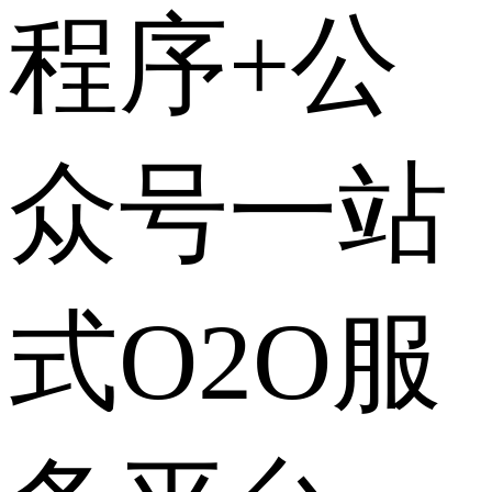
程序+公
众号一站
式O2O服