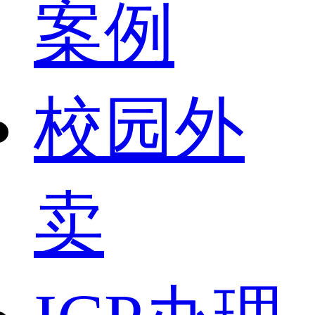
案例
校园外
卖