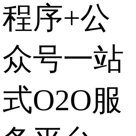
程序+公
众号一站
式O2O服