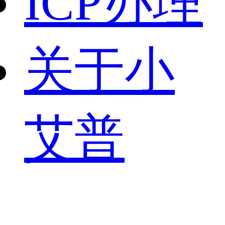
ICP办理
关于小
艾普