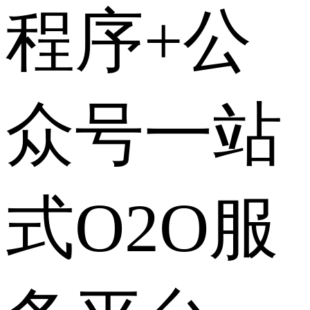
程序+公
众号一站
式O2O服